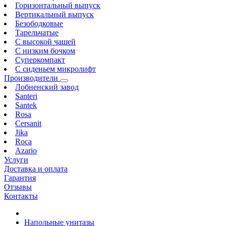
Горизонтальный выпуск
Вертикальный выпуск
Безободковые
Тарельчатые
С высокой чашей
С низким бочком
Суперкомпакт
С сиденьем микролифт
Производители
Лобненский завод
Santeri
Santek
Rosa
Cersanit
Jika
Roca
Azario
Услуги
Доставка и оплата
Гарантия
Отзывы
Контакты
Напольные унитазы