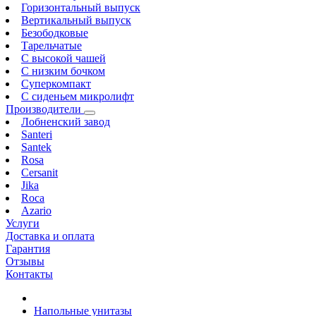
Горизонтальный выпуск
Вертикальный выпуск
Безободковые
Тарельчатые
С высокой чашей
С низким бочком
Суперкомпакт
С сиденьем микролифт
Производители
Лобненский завод
Santeri
Santek
Rosa
Cersanit
Jika
Roca
Azario
Услуги
Доставка и оплата
Гарантия
Отзывы
Контакты
Напольные унитазы