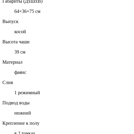
Габариты (ДхШхВ)
64×36×75 см
Выпуск
косой
Высота чаши
39 см
Материал
фаянс
Слив
1 режимный
Подвод воды
нижний
Крепление к полу
в 2 точках