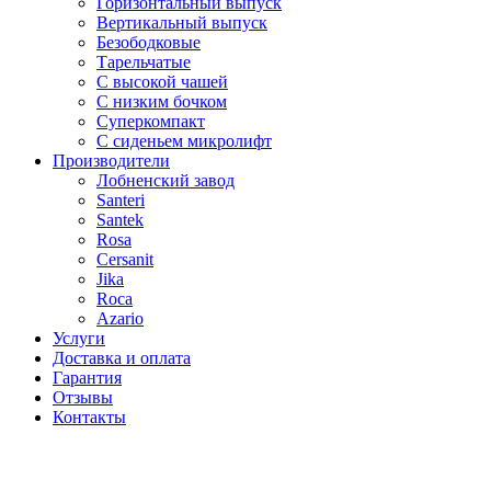
Горизонтальный выпуск
Вертикальный выпуск
Безободковые
Тарельчатые
С высокой чашей
С низким бочком
Суперкомпакт
С сиденьем микролифт
Производители
Лобненский завод
Santeri
Santek
Rosa
Cersanit
Jika
Roca
Azario
Услуги
Доставка и оплата
Гарантия
Отзывы
Контакты