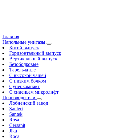
Главная
Напольные унитазы
Косой выпуск
Горизонтальный выпуск
Вертикальный выпуск
Безободковые
Тарельчатые
С высокой чашей
С низким бочком
Суперкомпакт
С сиденьем микролифт
Производители
Лобненский завод
Santeri
Santek
Rosa
Cersanit
Jika
Roca