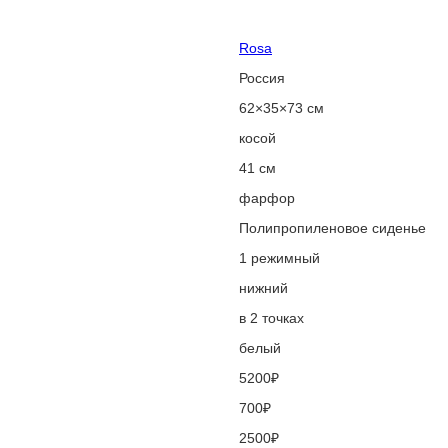
Rosa
Россия
62×35×73 см
косой
41 см
фарфор
Полипропиленовое сиденье
1 режимный
нижний
в 2 точках
белый
5200₽
700₽
2500₽