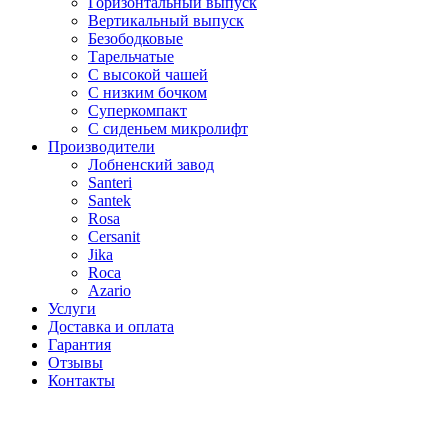
Горизонтальный выпуск
Вертикальный выпуск
Безободковые
Тарельчатые
С высокой чашей
С низким бочком
Суперкомпакт
С сиденьем микролифт
Производители
Лобненский завод
Santeri
Santek
Rosa
Cersanit
Jika
Roca
Azario
Услуги
Доставка и оплата
Гарантия
Отзывы
Контакты