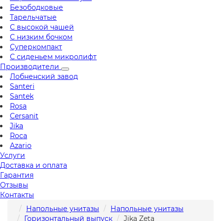
Безободковые
Тарельчатые
С высокой чашей
С низким бочком
Суперкомпакт
С сиденьем микролифт
Производители
Лобненский завод
Santeri
Santek
Rosa
Cersanit
Jika
Roca
Azario
Услуги
Доставка и оплата
Гарантия
Отзывы
Контакты
Напольные унитазы
Напольные унитазы
Горизонтальный выпуск
Jika Zeta