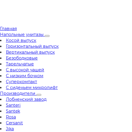
Главная
Напольные унитазы
Косой выпуск
Горизонтальный выпуск
Вертикальный выпуск
Безободковые
Тарельчатые
С высокой чашей
С низким бочком
Суперкомпакт
С сиденьем микролифт
Производители
Лобненский завод
Santeri
Santek
Rosa
Cersanit
Jika