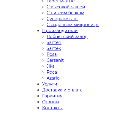
Тарельчатые
С высокой чашей
С низким бочком
Суперкомпакт
С сиденьем микролифт
Производители
Лобненский завод
Santeri
Santek
Rosa
Cersanit
Jika
Roca
Azario
Услуги
Доставка и оплата
Гарантия
Отзывы
Контакты