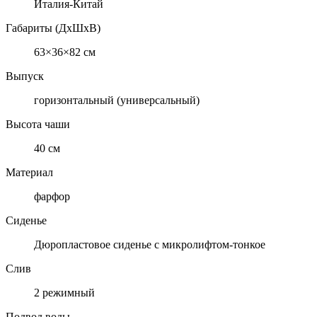
Италия-Китай
Габариты (ДхШхВ)
63×36×82 см
Выпуск
горизонтальный (универсальный)
Высота чаши
40 см
Материал
фарфор
Сиденье
Дюропластовое сиденье с микролифтом-тонкое
Слив
2 режимный
Подвод воды