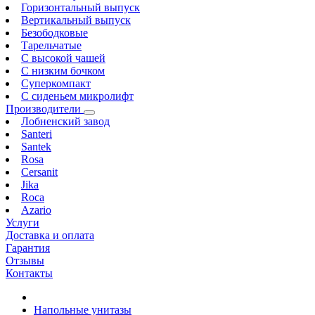
Горизонтальный выпуск
Вертикальный выпуск
Безободковые
Тарельчатые
С высокой чашей
С низким бочком
Суперкомпакт
С сиденьем микролифт
Производители
Лобненский завод
Santeri
Santek
Rosa
Cersanit
Jika
Roca
Azario
Услуги
Доставка и оплата
Гарантия
Отзывы
Контакты
Напольные унитазы